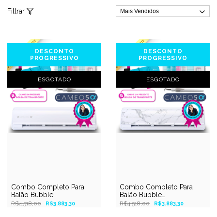
Filtrar
DESCONTO
DESCONTO
PROGRESSIVO
PROGRESSIVO
ESGOTADO
ESGOTADO
Combo Completo Para
Combo Completo Para
Balão Bubble
Balão Bubble
Personalizado - Cameo 5
Personalizado - Cameo 5
R$4.518,00
R$4.518,00
R$3.883,30
R$3.883,30
Alpha Branca – Silhouette
Alpha Bianco Carrara –