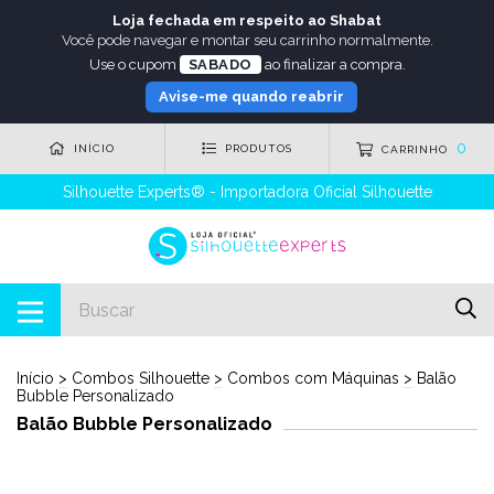
Loja fechada em respeito ao Shabat
Você pode navegar e montar seu carrinho normalmente.
Use o cupom
SABADO
ao finalizar a compra.
Avise-me quando reabrir
0
INÍCIO
PRODUTOS
CARRINHO
Silhouette Experts® - Importadora Oficial Silhouette
Início
>
Combos Silhouette
>
Combos com Máquinas
>
Balão
Bubble Personalizado
Balão Bubble Personalizado