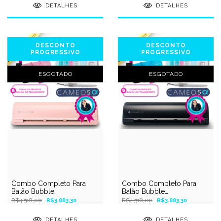
Experts
Silhouette Experts
DETALHES
DETALHES
DESCONTO
DESCONTO
PROGRESSIVO
PROGRESSIVO
ESGOTADO
ESGOTADO
Combo Completo Para
Combo Completo Para
Balão Bubble
Balão Bubble
Personalizado - Cameo 5
Personalizado - Cameo 5
R$4.518,00
R$4.518,00
R$3.883,30
R$3.883,30
Alpha Rosa Fosco –
Alpha Preto Fosco –
Silhouette Experts
Silhouette Experts
DETALHES
DETALHES