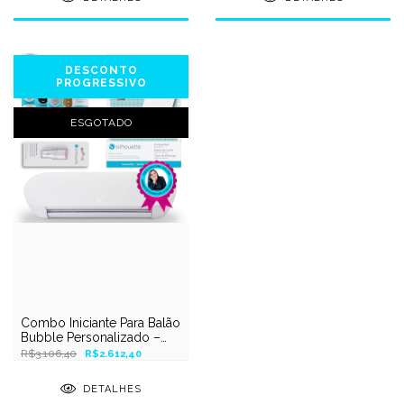
DESCONTO
PROGRESSIVO
ESGOTADO
Combo Iniciante Para Balão
Bubble Personalizado –
Silhouette Experts
R$3.106,40
R$2.612,40
DETALHES