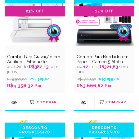
23
% OFF
14
% OFF
Combo Para Gravação em
Combo Para Bordado em
Acrílico - Silhouette
Papel - Cameo 5 Alpha
Experts
12
x de
R$382,13
sem
Preto Fosco - Silhouette
12
x de
R$321,63
sem
juros
Experts
juros
R$5.990,60
R$4.508,50
R$4.585,60
R$3.859,60
R$4.356,32 Pix
R$3.666,62 Pix
DESCONTO
DESCONTO
PROGRESSIVO
PROGRESSIVO