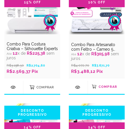
15
% OFF
10
% OFF
Combo Para Costura
Combo Para Artesanato
Criativa – Silhouette Experts
com Feltro – Cameo 5
12
x de
R$225,38
sem
Alpha Bianco Carrara –
12
x de
R$305,98
sem
juros
Silhouette Experts
juros
R$3.198,50
R$4.072,70
R$2.704,60
R$3.671,70
R$2.569,37 Pix
R$3.488,12 Pix
COMPRAR
DESCONTO
DESCONTO
PROGRESSIVO
PROGRESSIVO
14
% OFF
14
% OFF