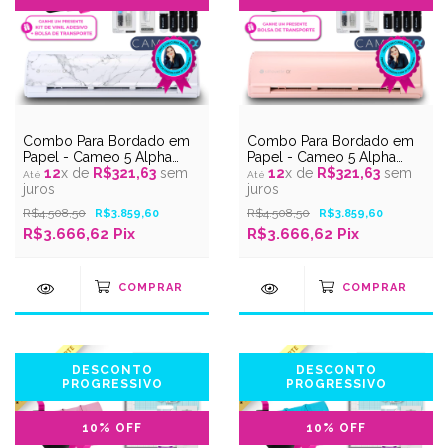
Combo Para Bordado em
Combo Para Bordado em
Papel - Cameo 5 Alpha
Papel - Cameo 5 Alpha
Bianco Carrara - Silhouette
12
x de
R$321,63
sem
Rosa Fosco - Silhouette
12
x de
R$321,63
sem
Experts
juros
Experts
juros
R$4.508,50
R$4.508,50
R$3.859,60
R$3.859,60
R$3.666,62 Pix
R$3.666,62 Pix
DESCONTO
DESCONTO
PROGRESSIVO
PROGRESSIVO
10
% OFF
10
% OFF