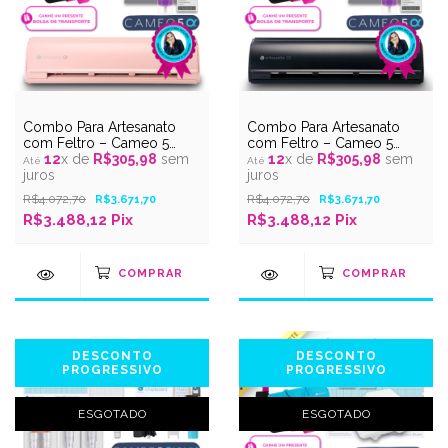
Combo Para Artesanato
Combo Para Artesanato
com Feltro – Cameo 5
com Feltro – Cameo 5
Alpha Rosa Fosco –
12
x de
R$305,98
sem
Alpha Preto Fosco –
12
x de
R$305,98
sem
Silhouette Experts
juros
Silhouette Experts
juros
R$4.072,70
R$4.072,70
R$3.671,70
R$3.671,70
R$3.488,12 Pix
R$3.488,12 Pix
DESCONTO
DESCONTO
PROGRESSIVO
PROGRESSIVO
ESGOTADO
ESGOTADO