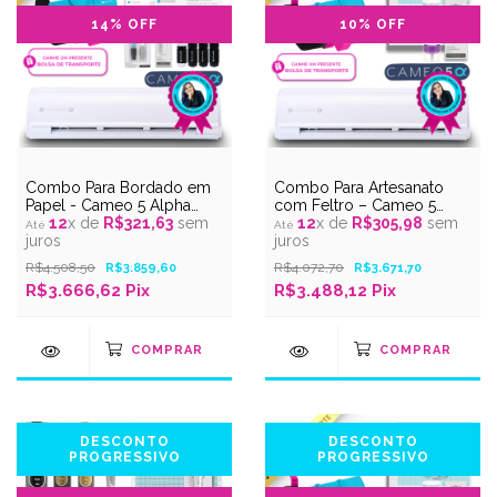
14
% OFF
10
% OFF
Combo Para Bordado em
Combo Para Artesanato
Papel - Cameo 5 Alpha
com Feltro – Cameo 5
Branca - Silhouette Experts
12
x de
R$321,63
sem
Alpha Branca – Silhouette
12
x de
R$305,98
sem
juros
Experts
juros
R$4.508,50
R$4.072,70
R$3.859,60
R$3.671,70
R$3.666,62 Pix
R$3.488,12 Pix
DESCONTO
DESCONTO
PROGRESSIVO
PROGRESSIVO