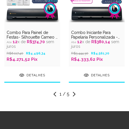
Combo Para Painel de
Combo Iniciante Para
Festas- Silhouette Cameo 5
Papelaria Personalizada -
Alpha Plus - Silhouette
12
x de
R$374,70
sem
Cameo 5 Alpha Preto
12
x de
R$380,14
sem
Experts
juros
Fosco – Silhouette Experts
juros
R$6.117,40
R$5.444,30
R$4.496,34
R$4.561,70
R$4.271,52 Pix
R$4.333,62 Pix
DETALHES
DETALHES
1
/
5